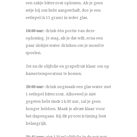
een zakje bitterzout oplossen. Als je geen
setje bij ons hebt aangeschaft, doe je een
eetlepel (à 15 gram) in ieder glas.
18:00 uur:
drink één portie van deze
oplossing. Je mag, als je dat wilt, erna een
paar slokjes water drinken om je mond te
spoelen.
Zet nu de olijfolie en grapefruit klaar om op
kamertemperatuur te komen.
20:00 uur:
drink nogmaals een glas water met
1 eetlepel bitterzout. Alhoewel je niet
gegeten hebt sinds 14.00 uur, zal je geen
honger hebben. Maak je alvast klaar voor
het slapengaan. Bij dit proces is timing best
belangrijk.
21:45 uur:
giet 120 ml olijfolie in de pot met