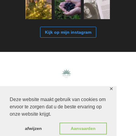
Kijk op mijn instagram
✕
Jan Luijkenstraat 40,
Phone: +31 623575278
Deze website maakt gebruik van cookies om
beneden | 1071 CN |
ervoor te zorgen dat u de beste ervaring op
Amsterdam
onze website krijgt.
afwijzen
Aanvaarden