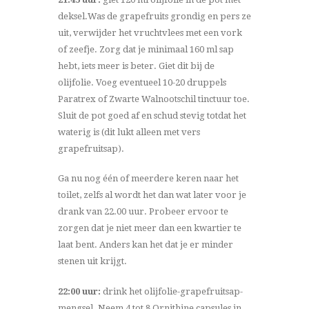
deksel.Was de grapefruits grondig en pers ze
uit, verwijder het vruchtvlees met een vork
of zeefje. Zorg dat je minimaal 160 ml sap
hebt, iets meer is beter. Giet dit bij de
olijfolie. Voeg eventueel 10-20 druppels
Paratrex of Zwarte Walnootschil tinctuur toe.
Sluit de pot goed af en schud stevig totdat het
waterig is (dit lukt alleen met vers
grapefruitsap).
Ga nu nog één of meerdere keren naar het
toilet, zelfs al wordt het dan wat later voor je
drank van 22.00 uur. Probeer ervoor te
zorgen dat je niet meer dan een kwartier te
laat bent. Anders kan het dat je er minder
stenen uit krijgt.
22:00 uur:
drink het olijfolie-grapefruitsap-
mengsel. Neem 4 tot 8 Ornithine capsules in