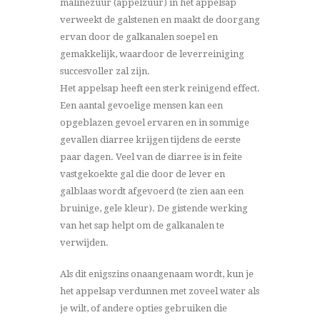
malinezuur (appelzuur) in het appelsap
verweekt de galstenen en maakt de doorgang
ervan door de galkanalen soepel en
gemakkelijk, waardoor de leverreiniging
succesvoller zal zijn.
Het appelsap heeft een sterk reinigend effect.
Een aantal gevoelige mensen kan een
opgeblazen gevoel ervaren en in sommige
gevallen diarree krijgen tijdens de eerste
paar dagen. Veel van de diarree is in feite
vastgekoekte gal die door de lever en
galblaas wordt afgevoerd (te zien aan een
bruinige, gele kleur). De gistende werking
van het sap helpt om de galkanalen te
verwijden.
Als dit enigszins onaangenaam wordt, kun je
het appelsap verdunnen met zoveel water als
je wilt, of andere opties gebruiken die