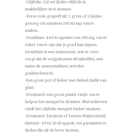
-Olijfolie: 120 ml (lichte olijfolie is
makkelijker in te nemen).
-Verse rode grapefruit: 1 grote of 2 kleine,
genoeg om minstens 160 ml sap van te
maken.
-Ornithine: 4 tot 8 capsules van 500 mg, om er
zeker van te zijn dat je goed kan slapen.
(ornithine is een aminozuur, wat er voor
zorgt dat de vrijgekomen afvalstoffen, met
name de ammoniakken, worden
geabsorbeerd).
-Een grote pot of beker met deksel (liefst van
glas).
-Eventueel: een groot plastic rietje: om te
helpen het mengsel te drinken. Niet iedereen
vindt het olijfolie mengsel lekker smaken.
-Eventueel: Paratrex of Zwarte Walnootschil
tinctuur: 10 tot 20 druppels, om parasieten te
doden die uit de lever komen.