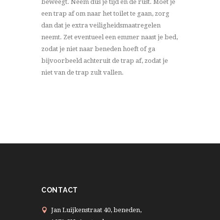
beweegt. Neem dus je tijd en de rust. Moet je
een trap af om naar het toilet te gaan, zorg
dan dat je extra veiligheidsmaatregelen
neemt. Zet eventueel een emmer naast je bed,
zodat je niet naar beneden hoeft of ga
bijvoorbeeld achteruit de trap af, zodat je
niet van de trap zult vallen.
CONTACT
Jan Luijkenstraat 40, beneden,