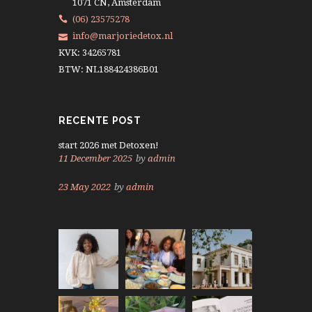
1071 CN, Amsterdam
(06) 23575278
info@marjoriedetox.nl
KVK: 34265781
BTW: NL188424386B01
RECENTE POST
start 2026 met Detoxen!
11 December 2025
by
admin
23 May 2022
by
admin