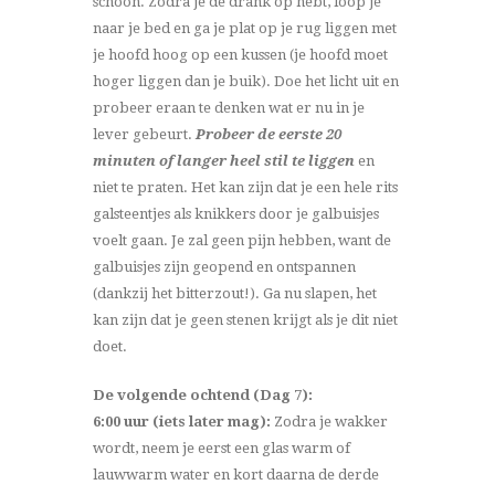
schoon. Zodra je de drank op hebt, loop je
naar je bed en ga je plat op je rug liggen met
je hoofd hoog op een kussen (je hoofd moet
hoger liggen dan je buik). Doe het licht uit en
probeer eraan te denken wat er nu in je
lever gebeurt.
Probeer de eerste 20
minuten of langer heel stil te liggen
en
niet te praten. Het kan zijn dat je een hele rits
galsteentjes als knikkers door je galbuisjes
voelt gaan. Je zal geen pijn hebben, want de
galbuisjes zijn geopend en ontspannen
(dankzij het bitterzout!). Ga nu slapen, het
kan zijn dat je geen stenen krijgt als je dit niet
doet.
De volgende ochtend (Dag 7):
6:00 uur (iets later mag):
Zodra je wakker
wordt, neem je eerst een glas warm of
lauwwarm water en kort daarna de derde