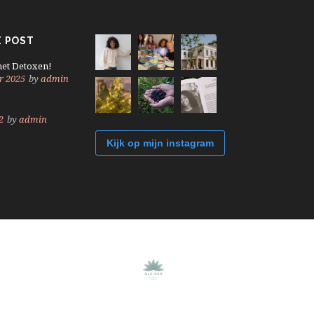
 POST
met Detoxen!
r 2025
by
admin
2
by
admin
Kijk op mijn instagram