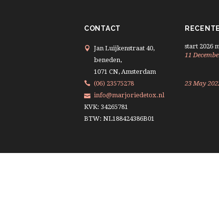
CONTACT
RECENTE
start 2026 
Jan Luijkenstraat 40,
11 Decembe
beneden,
1071 CN, Amsterdam
(06) 23575278
23 May 202
info@marjoriedetox.nl
KVK: 34265781
BTW: NL188424386B01