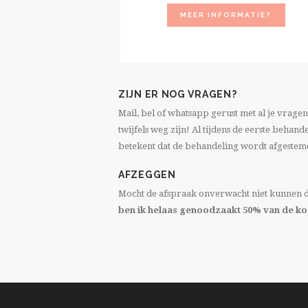
MEER INFORMATIE?
ZIJN ER NOG VRAGEN?
Mail, bel of whatsapp gerust met al je vragen
twijfels weg zijn! Al tijdens de eerste behan
betekent dat de behandeling wordt afgestemd
AFZEGGEN
Mocht de afspraak onverwacht niet kunnen d
ben ik helaas genoodzaakt 50% van de kos