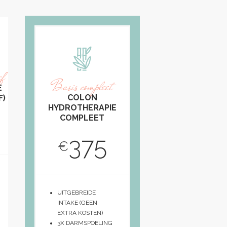
ef
Basis compleet
E
COLON
F)
HYDROTHERAPIE
COMPLEET
375
€
UITGEBREIDE
INTAKE (GEEN
EXTRA KOSTEN)
3X DARMSPOELING